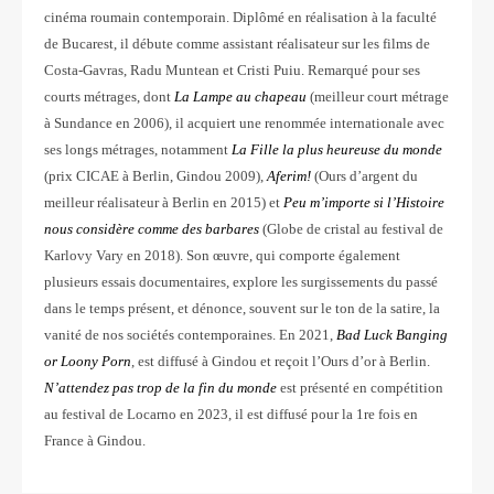
cinéma roumain contemporain. Diplômé en réalisation à la faculté
de Bucarest, il débute comme assistant réalisateur sur les films de
Costa-Gavras, Radu Muntean et Cristi Puiu. Remarqué pour ses
courts métrages, dont
La Lampe au chapeau
(meilleur court métrage
à Sundance en 2006), il acquiert une renommée internationale avec
ses longs métrages, notamment
La Fille la plus heureuse du monde
(prix CICAE à Berlin, Gindou 2009),
Aferim!
(Ours d’argent du
meilleur réalisateur à Berlin en 2015) et
Peu m’importe si l’Histoire
nous
considère comme des barbares
(Globe de cristal au festival de
Karlovy Vary en 2018). Son œuvre, qui comporte également
plusieurs essais documentaires, explore les surgissements du passé
dans le temps présent, et dénonce, souvent sur le ton de la satire, la
vanité de nos sociétés contemporaines. En 2021,
Bad Luck Banging
or
Loony Porn
, est diffusé à Gindou et reçoit l’Ours d’or à Berlin.
N’attendez pas trop de la fin du monde
est présenté en compétition
au festival de Locarno en 2023, il est diffusé pour la 1re fois en
France à Gindou.