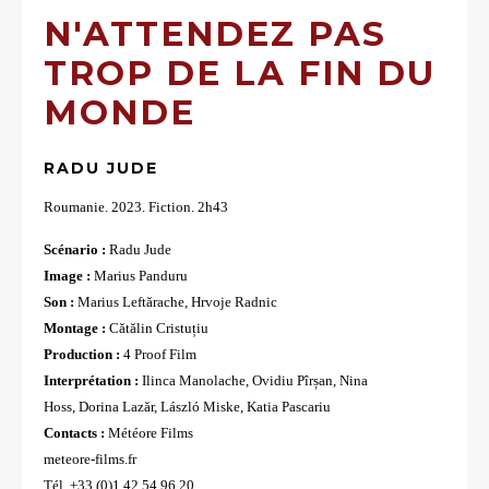
N'ATTENDEZ PAS
TROP DE LA FIN DU
MONDE
RADU JUDE
Roumanie. 2023. Fiction. 2h43
Scénario :
Radu Jude
Image :
Marius Panduru
Son :
Marius Leftărache, Hrvoje Radnic
Montage :
Cătălin Cristuțiu
Production :
4 Proof Film
Interprétation :
Ilinca Manolache, Ovidiu Pîrșan, Nina
Hoss, Dorina Lazăr, László Miske, Katia Pascariu
Contacts :
Météore Films
meteore-films.fr
Tél. +33 (0)1 42 54 96 20