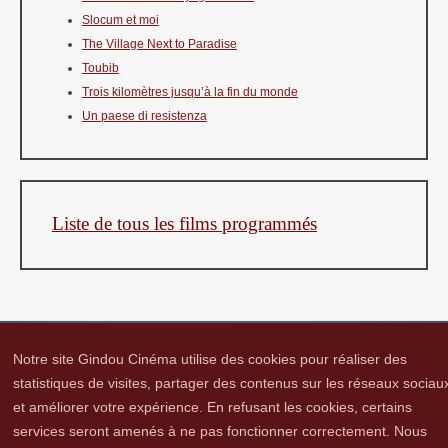
Slocum et moi
The Village Next to Paradise
Toubib
Trois kilomètres jusqu’à la fin du monde
Un paese di resistenza
Liste de tous les films programmés
Notre site Gindou Cinéma utilise des cookies pour réaliser des
statistiques de visites, partager des contenus sur les réseaux sociau
et améliorer votre expérience. En refusant les cookies, certains
Gindou Cinéma
Contacts
Lettre d'infos
Réseaux sociaux
Partenaires
services seront amenés à ne pas fonctionner correctement. Nous
Adhérer
Vidéothèque
Hommage à Guy Cavagnac
Mentions Légales