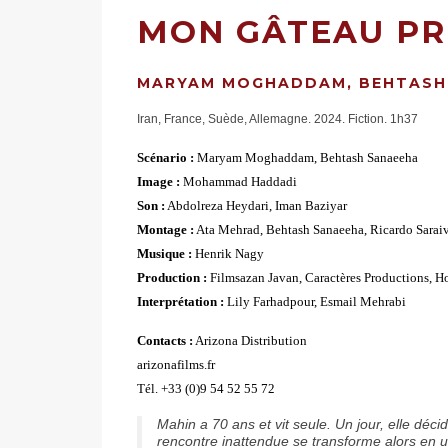
MON GÂTEAU PR
MARYAM MOGHADDAM, BEHTASH
Iran, France, Suède, Allemagne. 2024. Fiction. 1h37
Scénario :
Maryam Moghaddam, Behtash Sanaeeha
Image :
Mohammad Haddadi
Son :
Abdolreza Heydari, Iman Baziyar
Montage :
Ata Mehrad, Behtash Sanaeeha, Ricardo Sarai
Musique :
Henrik Nagy
Production :
Filmsazan Javan, Caractères Productions, 
Interprétation :
Lily Farhadpour, Esmail Mehrabi
Contacts :
Arizona Distribution
arizonafilms.fr
Tél. +33 (0)9 54 52 55 72
Mahin a 70 ans et vit seule. Un jour, elle déc
rencontre inattendue se transforme alors en u