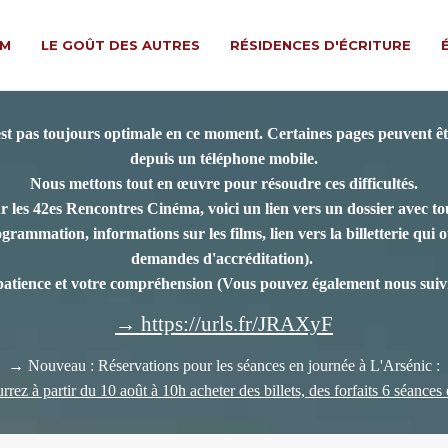
LM
LE GOÛT DES AUTRES
RÉSIDENCES D'ÉCRITURE
est pas toujours optimale en ce moment. Certaines pages peuvent êtr
depuis un téléphone mobile.
Nous mettons tout en œuvre pour résoudre ces difficultés.
r les 42es Rencontres Cinéma, voici un lien vers un dossier avec tou
rammation, informations sur les films, lien vers la billetterie qui ou
demandes d'accréditation).
patience et votre compréhension
(Vous pouvez également nous suivr
→ https://urls.fr/JRAXyF
→ Nouveau : Réservations pour les séances en journée à L'Arsénic :
rez à partir du 10 août à 10h acheter des billets, des forfaits 6 séances