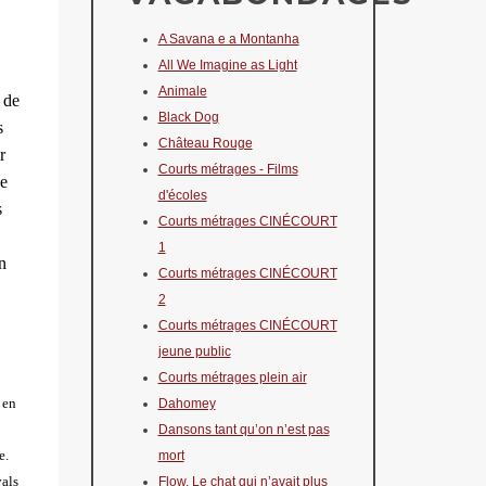
A Savana e a Montanha
All We Imagine as Light
Animale
́ de
Black Dog
s
Château Rouge
r
Courts métrages - Films
ne
d'écoles
s
Courts métrages CINÉCOURT
1
n
Courts métrages CINÉCOURT
2
Courts métrages CINÉCOURT
jeune public
Courts métrages plein air
 en
Dahomey
Dansons tant qu’on n’est pas
e.
mort
vals
Flow. Le chat qui n’avait plus