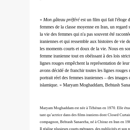
«
Mon gâteau préféré
est un film qui fait l'éloge 
femmes de la classe moyenne en Iran, un regard sur l
la vie des femmes qui n'a pas souvent été racont
iraniennes et qui ressemble aux histoires de vie d
les moments courts et doux de la vie. Nous en som
femme iranienne tout en obéissant à des lois stri
lignes rouges empêchent la représentation de leur v
avons décidé de franchir toutes les lignes rouges
portrait réel des femmes iraniennes – des images qu
islamique. » Maryam Moghaddam, Behtash San
Maryam Moghaddam est née à Téhéran en 1970. Elle étudie 
tant qu’actrice dans des films iraniens dont Closed Curtain 
compagnon, Behtash Sanaeeha, né à Chiraz en Iran en 1980.
Il réalise plusieurs courts métrages, des publicités et son