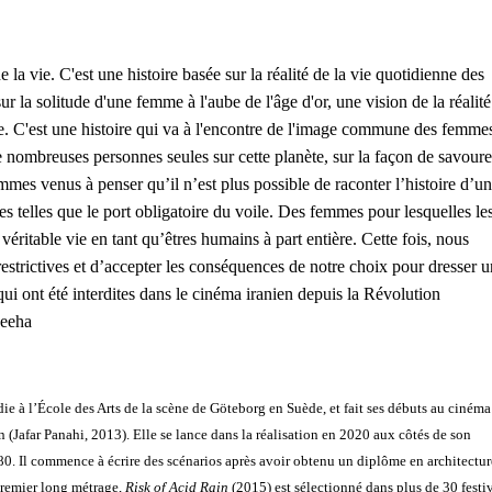
de la vie. C'est une histoire basée sur la réalité de la vie quotidienne des
a solitude d'une femme à l'aube de l'âge d'or, une vision de la réalite
ée. C'est une histoire qui va à l'encontre de l'image commune des femme
e nombreuses personnes seules sur cette planète, sur la façon de savoure
mes venus à penser qu’il n’est plus possible de raconter l’histoire d’u
ctes telles que le port obligatoire du voile. Des femmes pour lesquelles le
éritable vie en tant qu’êtres humains à part entière. Cette fois, nous
 restrictives et d’accepter les conséquences de notre choix pour dresser u
i ont été interdites dans le cinéma iranien depuis la Révolution
aeeha
à l’École des Arts de la scène de Göteborg en Suède, et fait ses débuts au cinéma
(Jafar Panahi, 2013). Elle se lance dans la réalisation en 2020 aux côtés de son
 Il commence à écrire des scénarios après avoir obtenu un diplôme en architectur
 premier long métrage,
Risk of Acid Rain
(2015) est sélectionné dans plus de 30 festi