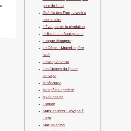
am
peur de l’eau
e
Guérilla des Farc, l’avenir a
une histoire
L’Évangile de la révolution
L’Histoire de Souleymane
Langue étrangère
Le Génie + Marcel le père
Noël
Leaving Amerika
Les Graines du figuier
sauvage
Miséricorde
Mon gâteau préféré
My Sunshine
Olatuak
Sans les mots + Voyage à
Gaza
Slocum et moi