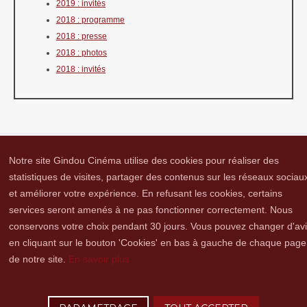
2019 : invités
2018 : programme
2018 : presse
2018 : photos
2018 : invités
Notre site Gindou Cinéma utilise des cookies pour réaliser des
statistiques de visites, partager des contenus sur les réseaux sociau
et améliorer votre expérience. En refusant les cookies, certains
Gindou Cinéma
Contacts
Lettre d'infos
Réseaux sociaux
Partenaires
services seront amenés à ne pas fonctionner correctement. Nous
Adhérer
Vidéothèque
Hommage à Guy Cavagnac
Mentions Légales
conservons votre choix pendant 30 jours. Vous pouvez changer d'av
en cliquant sur le bouton 'Cookies' en bas à gauche de chaque page
de notre site.
En savoir plus
Copyright © 2016 Gindou Cinéma | Gindou Cinéma -Le Bourg - 46250 Gindou |
Tél. : 05 65 22 89 99 | accueil[@]gindoucinema.org