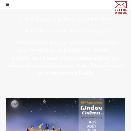
→ Télécharger la grille de programmation,
→ Les films projetés (films, synopsis)
→ Nouveauté : Mise en place de réservations
pour les séances en journée à L'Arsénic :
à partir du 10 août, vous pourrez acheter des
billets,
des forfaits 6 séances et des Passe Festival
sur la plateforme Festik.