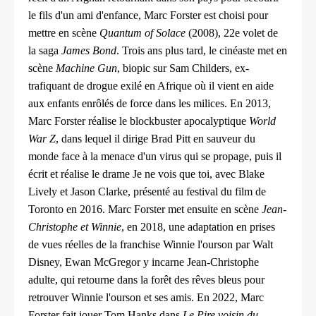
le fils d'un ami d'enfance, Marc Forster est choisi pour
mettre en scène
Quantum of Solace
(2008), 22e volet de
la saga
James Bond
. Trois ans plus tard, le cinéaste met en
scène
Machine Gun
, biopic sur Sam Childers, ex-
trafiquant de drogue exilé en Afrique où il vient en aide
aux enfants enrôlés de force dans les milices. En 2013,
Marc Forster réalise le blockbuster apocalyptique
World
War Z
, dans lequel il dirige Brad Pitt en sauveur du
monde face à la menace d'un virus qui se propage, puis il
écrit et réalise le drame Je ne vois que toi, avec Blake
Lively et Jason Clarke, présenté au festival du film de
Toronto en 2016. Marc Forster met ensuite en scène
Jean-
Christophe et Winnie
, en 2018, une adaptation en prises
de vues réelles de la franchise Winnie l'ourson par Walt
Disney, Ewan McGregor y incarne Jean-Christophe
adulte, qui retourne dans la forêt des rêves bleus pour
retrouver Winnie l'ourson et ses amis. En 2022, Marc
Forster fait jouer Tom Hanks dans
Le Pire voisin du