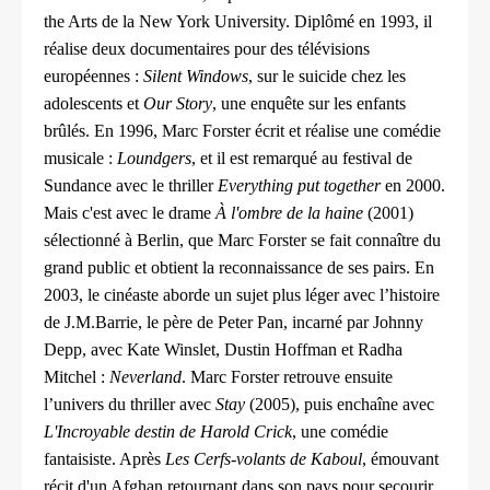
the Arts de la New York University. Diplômé en 1993, il
réalise deux documentaires pour des télévisions
européennes :
Silent Windows
, sur le suicide chez les
adolescents et
Our Story
, une enquête sur les enfants
brûlés. En 1996, Marc Forster écrit et réalise une comédie
musicale :
Loundgers
, et il est remarqué au festival de
Sundance avec le thriller
Everything put together
en 2000.
Mais c'est avec le drame
À l'ombre de la haine
(2001)
sélectionné à Berlin, que Marc Forster se fait connaître du
grand public et obtient la reconnaissance de ses pairs. En
2003, le cinéaste aborde un sujet plus léger avec l’histoire
de J.M.Barrie, le père de Peter Pan, incarné par Johnny
Depp, avec Kate Winslet, Dustin Hoffman et Radha
Mitchel :
Neverland
. Marc Forster retrouve ensuite
l’univers du thriller avec
Stay
(2005), puis enchaîne avec
L'Incroyable destin de Harold Crick
, une comédie
fantaisiste. Après
Les Cerfs-volants de Kaboul
, émouvant
récit d'un Afghan retournant dans son pays pour secourir