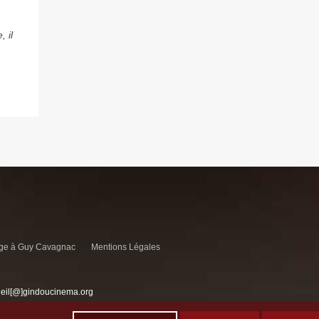
 il
e à Guy Cavagnac
Mentions Légales
ueil[@]gindoucinema.org