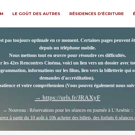
LM
LE GOÛT DES AUTRES
RÉSIDENCES D'ÉCRITURE
est pas toujours optimale en ce moment. Certaines pages peuvent êtr
depuis un téléphone mobile.
Nous mettons tout en œuvre pour résoudre ces difficultés.
r les 42es Rencontres Cinéma, voici un lien vers un dossier avec tou
rammation, informations sur les films, lien vers la billetterie qui ou
demandes d'accréditation).
patience et votre compréhension
(Vous pouvez également nous suivr
→ https://urls.fr/JRAXyF
→ Nouveau : Réservations pour les séances en journée à L'Arsénic :
rez à partir du 10 août à 10h acheter des billets, des forfaits 6 séances