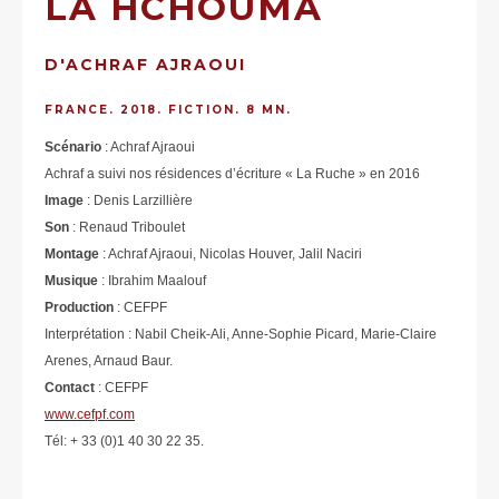
LA HCHOUMA
D'ACHRAF AJRAOUI
FRANCE. 2018. FICTION. 8 MN.
Scénario
: Achraf Ajraoui
Achraf a suivi nos résidences d’écriture « La Ruche » en 2016
Image
: Denis Larzillière
Son
: Renaud Triboulet
Montage
: Achraf Ajraoui, Nicolas Houver, Jalil Naciri
Musique
: Ibrahim Maalouf
Production
: CEFPF
Interprétation : Nabil Cheik-Ali, Anne-Sophie Picard, Marie-Claire
Arenes, Arnaud Baur.
Contact
: CEFPF
www.cefpf.com
Tél: + 33 (0)1 40 30 22 35.