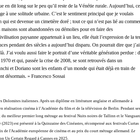
ue en dit long sur le peu qu’il reste
de la Vénétie rurale. Aujourd’hui, ce
e à une solitude urbaine. C’est le sentiment
principal que je voulais
n qui est devenue un cimetière doré ; tout ce qui n’est pas lié
au comme
s
maisons sont abandonnées ou démolies pour en faire des
civilisation paysanne appartenait
à un lieu, elle était l’expression de la te
aces pendant des siècles a aujourd’hui disparu.
On pourrait dire que j’ai
là. J’ai voulu aussi faire le portrait d’une véritable génération
perdue : 
s 1970
et qui, passée la crise de 2008, se sont retrouvés dans un
anchi et Doriano sont les
enfants d’un monde qui était déjà en train de
tent désormais. » Francesco Sossai
des Dolomites italiennes. Après un diplôme en
littérature anglaise et allemande à
en réalisation
cinéma à l’Académie du film et de la télévision de Berlin. Pendant se
x du meilleur premier long métrage au festival Nuits noires de Tallinn et le
Vanguar
y
(2023) est présenté à la Quinzaine
des Cinéastes, récompensé aux festivals Curtas
ix de l'Académie européenne de cinéma et au prix du court métrage allemand.
Le
ction Un Certain Regard à Cannes en 2025.