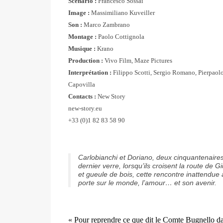
Scénario :
Francesco Sossai
Image :
Massimiliano Kuveiller
Son :
Marco Zambrano
Montage :
Paolo Cottignola
Musique :
Krano
Production :
Vivo Film, Maze Pictures
Interprétation :
Filippo Scotti, Sergio Romano, Pierpaol
Capovilla
Contacts :
New Story
new-story.eu
+33 (0)1 82 83 58 90
Carlobianchi et Doriano, deux cinquantenaires 
dernier verre, lorsqu’ils croisent la route de 
et gueule de bois, cette rencontre inattendue
porte sur le monde, l’amour… et son avenir.
« Pour reprendre ce que dit le Comte Bugnello da