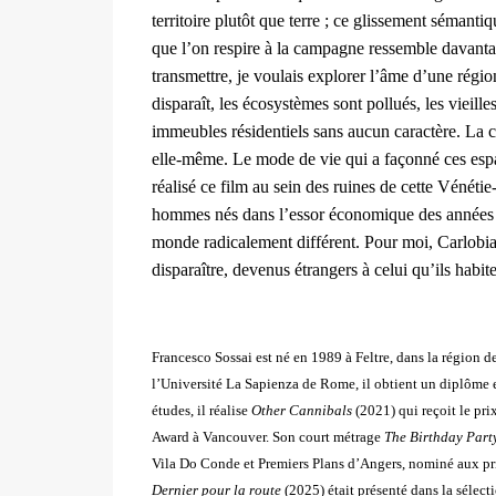
territoire plutôt que
terre ; ce glissement sémantiq
que l’on respire à la campagne
ressemble davantag
transmettre, je voulais explorer l’âme d’une
régio
disparaît, les écosystèmes sont pollués, les vieille
immeubles
résidentiels sans aucun caractère. La 
elle-même. Le mode de vie
qui a façonné ces esp
réalisé ce film au sein des ruines de cette
Vénétie-
hommes nés dans l’essor économique des année
monde
radicalement différent. Pour moi, Carlobi
disparaître, devenus
étrangers à celui qu’ils habi
Francesco Sossai est né en 1989 à Feltre, dans la région 
l’Université La Sapienza de Rome, il obtient un diplôme 
études, il réalise
Other Cannibals
(2021) qui reçoit le pri
Award à Vancouver. Son court métrage
The Birthday Part
Vila Do Conde et Premiers Plans d’Angers, nominé aux
pr
Dernier pour la route
(2025) était présenté dans la séle