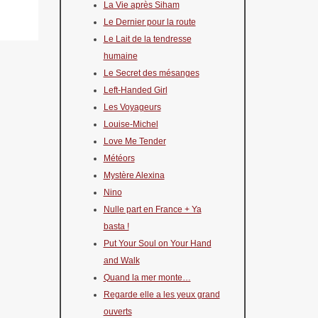
La Vie après Siham
Le Dernier pour la route
Le Lait de la tendresse
humaine
Le Secret des mésanges
Left-Handed Girl
Les Voyageurs
Louise-Michel
Love Me Tender
Météors
Mystère Alexina
Nino
Nulle part en France + Ya
basta !
Put Your Soul on Your Hand
and Walk
Quand la mer monte…
Regarde elle a les yeux grand
ouverts