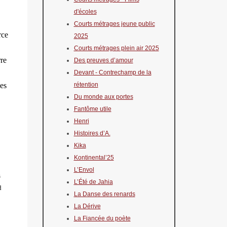
d'écoles
Courts métrages jeune public
rce
2025
Courts métrages plein air 2025
rre
Des preuves d’amour
Devant - Contrechamp de la
des
rétention
Du monde aux portes
Fantôme utile
Henri
Histoires d’A.
Kika
Kontinental’25
L’Envol
s
L’Été de Jahia
d
La Danse des renards
La Dérive
La Fiancée du poète