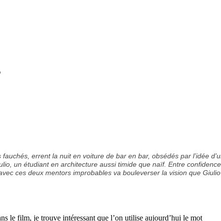
o
fauchés, errent la nuit en voiture de bar en bar, obsédés par l’idée d’
Giulio, un étudiant en architecture aussi timide que naïf. Entre confidenc
 avec ces deux mentors improbables va bouleverser la vision que Giulio
ns le film, je trouve
intéressant que l’on utilise aujourd’hui le mot