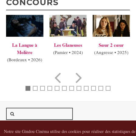
CONCOURS
La Langue à
Les Glaneuses
Sœur 2 cœur
Molière
(Pamier • 2024)
(Angresse • 2025)
(Bordeaux • 2026)
Gindou Cinéma
Contacts
Lettre d'infos
Réseaux sociaux
Notre site Gindou Cinéma utilise des cookies pour réaliser des statistiques de