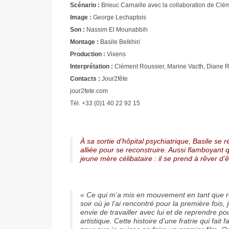
Scénario :
Brieuc Carnaille avec la collaboration de Clé
Image :
George Lechaptois
Son :
Nassim El Mounabbih
Montage :
Basile Belkhiri
Production :
Vixens
Interprétation :
Clément Roussier, Marine Vacth, Diane Ro
Contacts :
Jour2fête
jour2fete.com
Tél. +33 (0)1 40 22 92 15
À sa sortie d’hôpital psychiatrique, Basile se 
alliée pour se reconstruire. Aussi flamboyant q
jeune mère célibataire : il se prend à rêver d’
« Ce qui m’a mis en mouvement en tant que r
soir où je l’ai rencontré pour la première fois, 
envie de travailler avec lui et de reprendre pou
artistique. Cette histoire d’une fratrie qui fait 