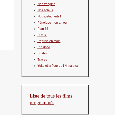
Nos frangins
Nos soleils
Nous, étudiants !
Pénélope mon amour
Plan 75
R.M.N.
Reprise en main
Rio doce
Shabu
Traces
Yuku et la fleur de l'Himalaya
Liste de tous les films
programmés