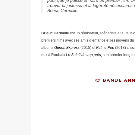
pour que je puisse en faire un premier film. 
trouver la justesse et la légèreté nécessaires po
Brieuc Carnaille
Brieuc Carnaille
est un réalisateur, scénariste et auteur-
premiers films avec ses amis d’enfance et les moyens du 
albums
Gunnn Express
(2015) et
Palma Pop
(2018) chez 
eux à Roubaix
Le Soleil de trop près
, son premier long mé
👉 BANDE AN