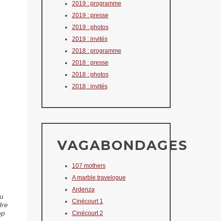
2019 : programme
2019 : presse
2019 : photos
2019 : invités
2018 : programme
2018 : presse
2018 : photos
2018 : invités
VAGABONDAGES
107 mothers
A marble travelogue
Ardenza
eu
Cinécourt 1
dre
op
Cinécourt 2