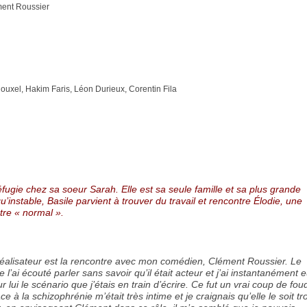
ment Roussier
uxel, Hakim Faris, Léon Durieux, Corentin Fila
réfugie chez sa soeur Sarah. Elle est sa seule famille et sa plus grande
u’instable, Basile parvient à trouver du travail et rencontre Élodie, une
être « normal ».
éalisateur est la rencontre avec mon comédien, Clément Roussier. Le
je l’ai écouté parler sans savoir qu’il était acteur et j’ai instantanément 
r lui le scénario que j’étais en train d’écrire. Ce fut un vrai coup de fou
face à la schizophrénie m’était très intime et je craignais qu’elle le soit tr