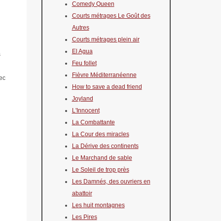
Comedy Queen
Courts métrages Le Goût des
Autres
Courts métrages plein air
El Agua
s
Feu follet
Fièvre Méditerranéenne
vec
How to save a dead friend
Joyland
L'Innocent
La Combattante
La Cour des miracles
La Dérive des continents
Le Marchand de sable
Le Soleil de trop près
Les Damnés, des ouvriers en
abattoir
Les huit montagnes
Les Pires