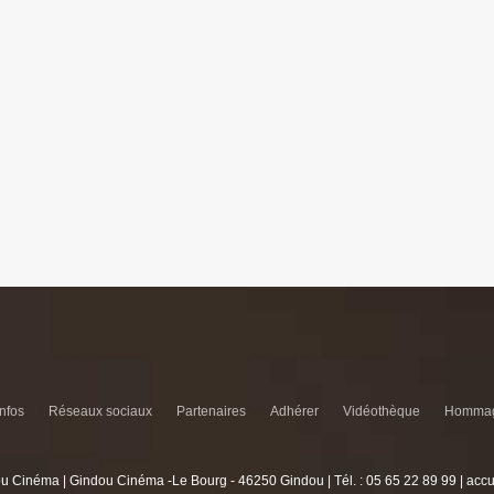
infos
Réseaux sociaux
Partenaires
Adhérer
Vidéothèque
Hommag
u Cinéma | Gindou Cinéma -Le Bourg - 46250 Gindou | Tél. : 05 65 22 89 99 | acc