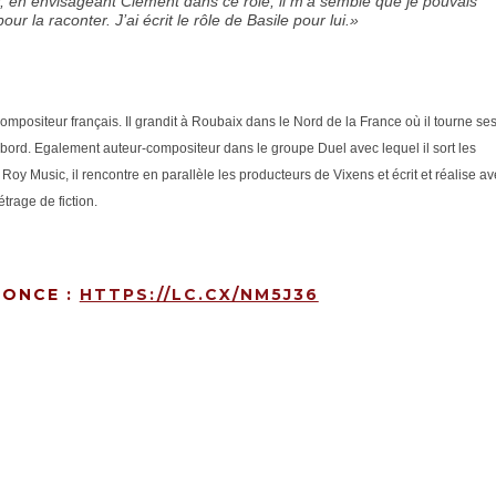
Or, en envisageant Clément dans ce rôle, il m’a semblé que je pouvais
ur la raconter. J’ai écrit le rôle de Basile pour lui.»
compositeur français. Il grandit à Roubaix dans le Nord de la France où il tourne se
bord. Egalement auteur-compositeur dans le groupe Duel avec lequel il sort les
Roy Music, il rencontre en parallèle les producteurs de Vixens et écrit et réalise a
trage de fiction.
NONCE :
HTTPS://LC.CX/NM5J36