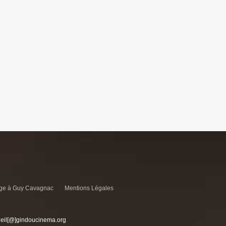
e à Guy Cavagnac
Mentions Légales
ueil[@]gindoucinema.org