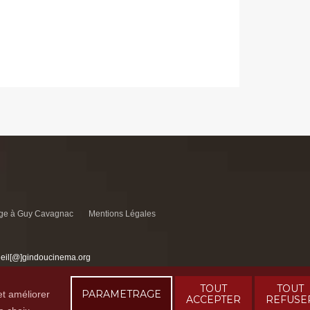
e à Guy Cavagnac
Mentions Légales
ueil[@]gindoucinema.org
TOUT
TOUT
PARAMETRAGE
et améliorer
ACCEPTER
REFUSE