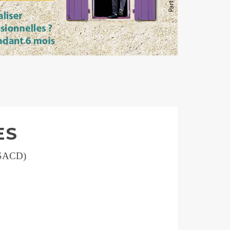
ES
 SACD)