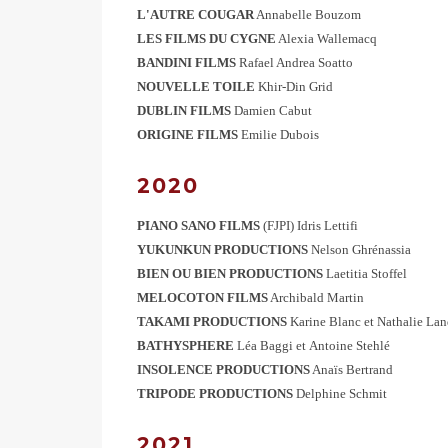
L'AUTRE COUGAR
Annabelle Bouzom
LES FILMS DU CYGNE
Alexia Wallemacq
BANDINI FILMS
Rafael Andrea Soatto
NOUVELLE TOILE
Khir-Din Grid
DUBLIN FILMS
Damien Cabut
ORIGINE FILMS
Emilie Dubois
2020
PIANO SANO FILMS
(FJPI) Idris Lettifi
YUKUNKUN PRODUCTIONS
Nelson Ghrénassia
BIEN OU BIEN PRODUCTIONS
Laetitia Stoffel
MELOCOTON FILMS
Archibald Martin
TAKAMI PRODUCTIONS
Karine Blanc et
Nathalie Lan
BATHYSPHERE
Léa Baggi et
Antoine Stehlé
INSOLENCE PRODUCTIONS
Anaïs Bertrand
TRIPODE PRODUCTIONS
Delphine Schmit
2021