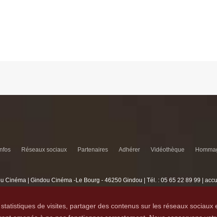
infos
Réseaux sociaux
Partenaires
Adhérer
Vidéothèque
Hommag
u Cinéma | Gindou Cinéma -Le Bourg - 46250 Gindou | Tél. : 05 65 22 89 99 | acc
Lyncee, Infographie: PAO, Multimédia & Web Design
statistiques de visites, partager des contenus sur les réseaux sociaux 