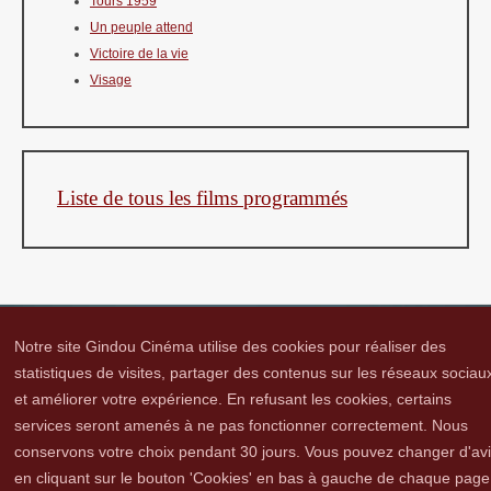
Tours 1959
Un peuple attend
Victoire de la vie
Visage
Liste de tous les films programmés
Notre site Gindou Cinéma utilise des cookies pour réaliser des
statistiques de visites, partager des contenus sur les réseaux sociau
et améliorer votre expérience. En refusant les cookies, certains
Gindou Cinéma
Contacts
Lettre d'infos
Réseaux sociaux
Partenaires
services seront amenés à ne pas fonctionner correctement. Nous
Adhérer
Vidéothèque
Hommage à Guy Cavagnac
Mentions Légales
conservons votre choix pendant 30 jours. Vous pouvez changer d'av
en cliquant sur le bouton 'Cookies' en bas à gauche de chaque page