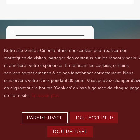
Notre site Gindou Cinéma utilise des cookies pour réaliser des
statistiques de visites, partager des contenus sur les réseaux sociau
et améliorer votre expérience. En refusant les cookies, certains
Gindou Cinéma
Contacts
Lettre d'infos
Réseaux sociaux
Partenaires
services seront amenés à ne pas fonctionner correctement. Nous
Adhérer
Vidéothèque
Hommage à Guy Cavagnac
Mentions Légales
conservons votre choix pendant 30 jours. Vous pouvez changer d'av
en cliquant sur le bouton 'Cookies' en bas à gauche de chaque page
de notre site.
En savoir plus
Copyright © 2016 Gindou Cinéma | Gindou Cinéma -Le Bourg - 46250 Gindou |
Tél. : 05 65 22 89 99 | accueil[@]gindoucinema.org
PARAMETRAGE
TOUT ACCEPTER
Lyncee, Infographie: PAO, Multimédia & Web Design
TOUT REFUSER